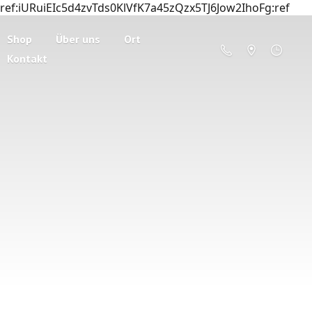
ref:iURuiEIc5d4zvTds0KlVfK7a45zQzx5TJ6Jow2IhoFg:ref
Shop
Über uns
Ort
Kontakt