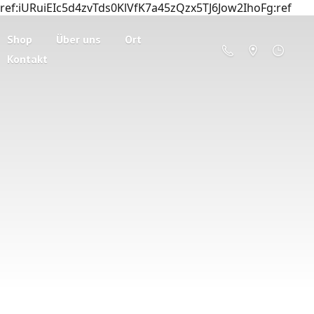
ref:iURuiEIc5d4zvTds0KlVfK7a45zQzx5TJ6Jow2IhoFg:ref
Shop
Über uns
Ort
Kontakt