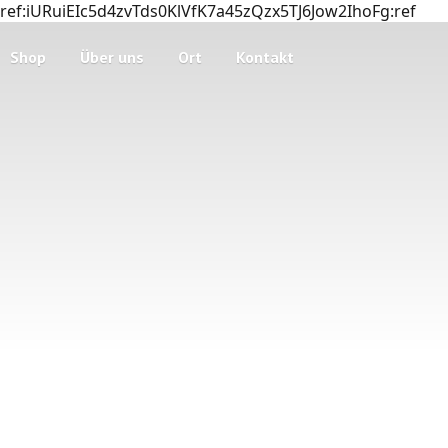
ref:iURuiEIc5d4zvTds0KlVfK7a45zQzx5TJ6Jow2IhoFg:ref
Shop
Über uns
Ort
Kontakt