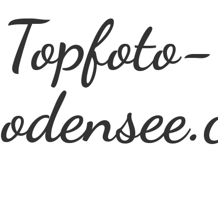
Topfoto-
odensee.