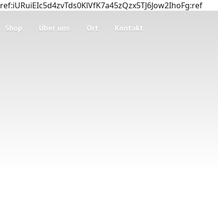
ref:iURuiEIc5d4zvTds0KlVfK7a45zQzx5TJ6Jow2IhoFg:ref
Shop
Über uns
Ort
Kontakt