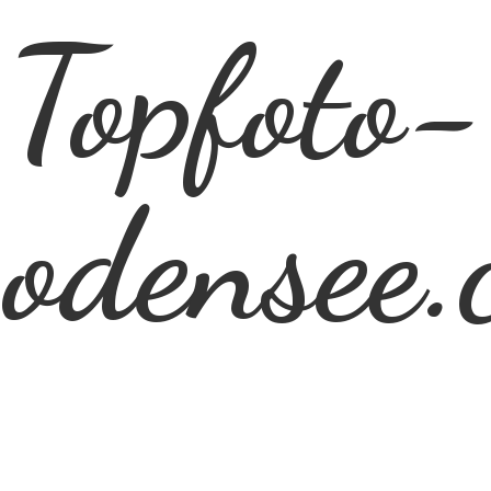
Topfoto-
odensee.