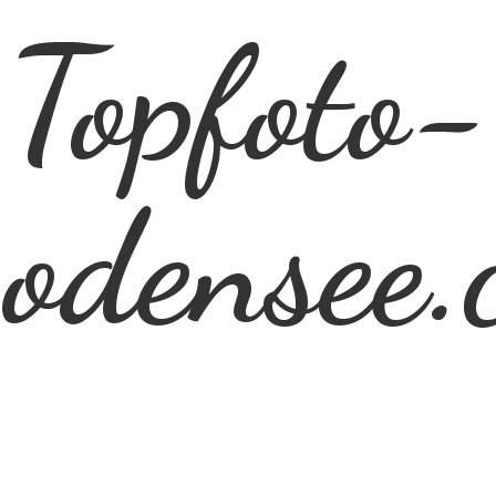
Topfoto-
odensee.