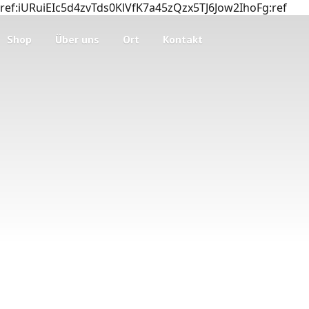
ref:iURuiEIc5d4zvTds0KlVfK7a45zQzx5TJ6Jow2IhoFg:ref
Shop
Über uns
Ort
Kontakt