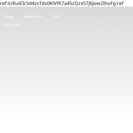
ref:iURuiEIc5d4zvTds0KlVfK7a45zQzx5TJ6Jow2IhoFg:ref
Shop
Über uns
Ort
Kontakt