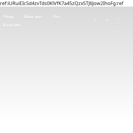
ref:iURuiEIc5d4zvTds0KlVfK7a45zQzx5TJ6Jow2IhoFg:ref
Shop
Über uns
Ort
Kontakt