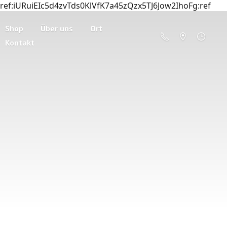
ref:iURuiEIc5d4zvTds0KlVfK7a45zQzx5TJ6Jow2IhoFg:ref
Shop
Über uns
Ort
Kontakt