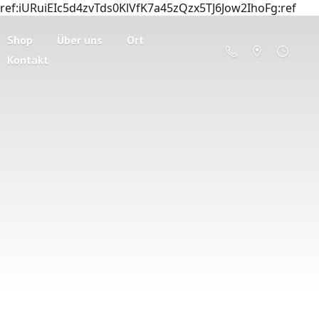
ref:iURuiEIc5d4zvTds0KlVfK7a45zQzx5TJ6Jow2IhoFg:ref
Shop
Über uns
Ort
Kontakt