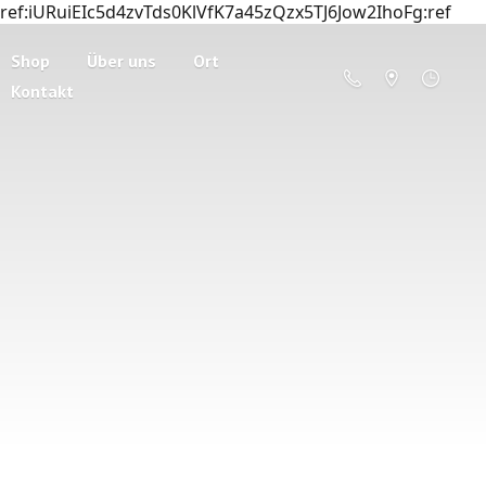
ref:iURuiEIc5d4zvTds0KlVfK7a45zQzx5TJ6Jow2IhoFg:ref
Shop
Über uns
Ort
Kontakt