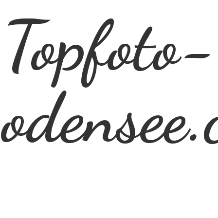
Topfoto-
odensee.