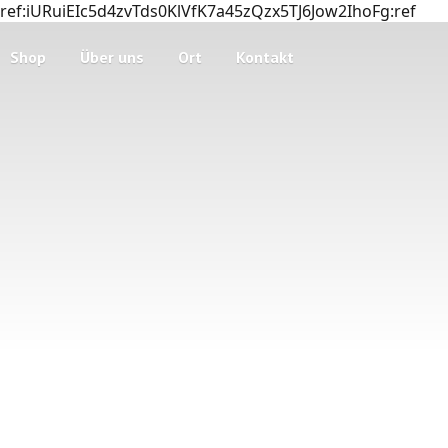
ref:iURuiEIc5d4zvTds0KlVfK7a45zQzx5TJ6Jow2IhoFg:ref
Shop
Über uns
Ort
Kontakt