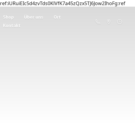
ref:iURuiEIc5d4zvTds0KlVfK7a45zQzx5TJ6Jow2IhoFg:ref
Shop
Über uns
Ort
Kontakt