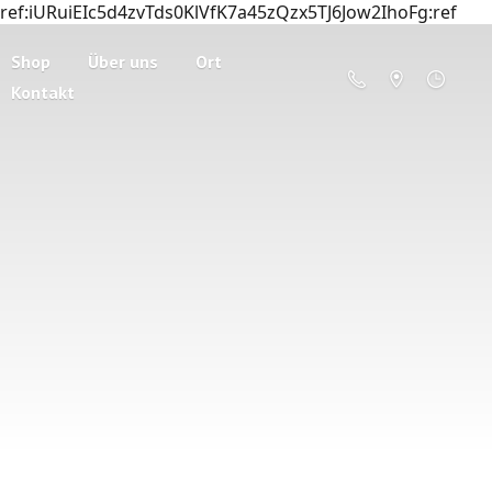
ref:iURuiEIc5d4zvTds0KlVfK7a45zQzx5TJ6Jow2IhoFg:ref
Shop
Über uns
Ort
Kontakt