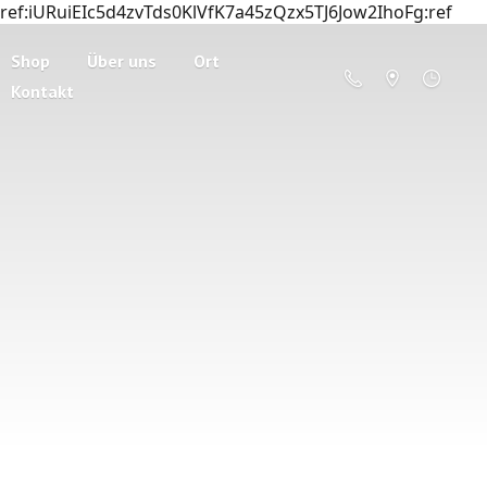
ref:iURuiEIc5d4zvTds0KlVfK7a45zQzx5TJ6Jow2IhoFg:ref
Shop
Über uns
Ort
Kontakt