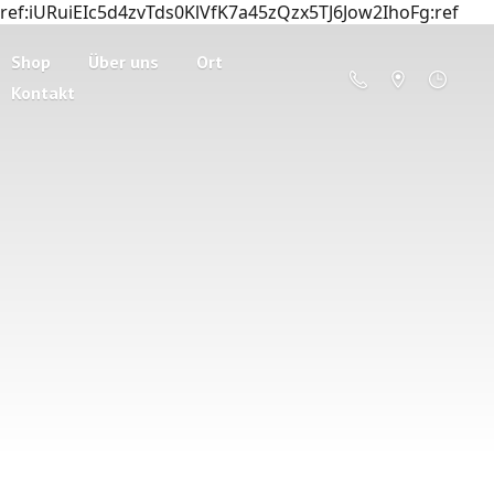
ref:iURuiEIc5d4zvTds0KlVfK7a45zQzx5TJ6Jow2IhoFg:ref
Shop
Über uns
Ort
Kontakt