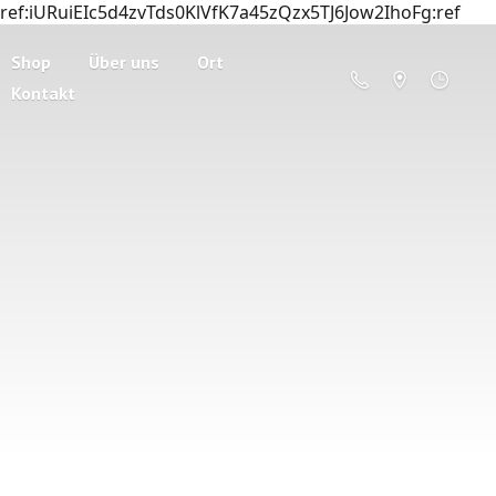
ref:iURuiEIc5d4zvTds0KlVfK7a45zQzx5TJ6Jow2IhoFg:ref
Shop
Über uns
Ort
Kontakt