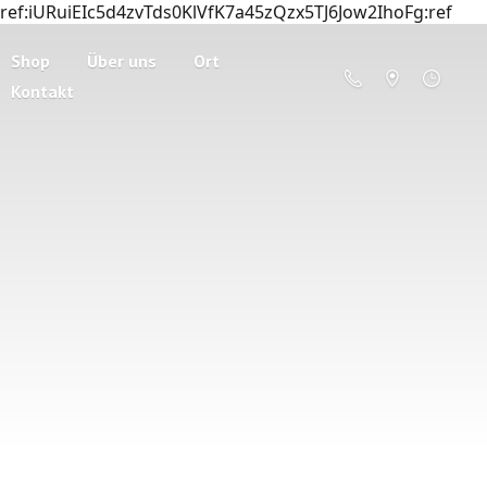
ref:iURuiEIc5d4zvTds0KlVfK7a45zQzx5TJ6Jow2IhoFg:ref
Shop
Über uns
Ort
Kontakt