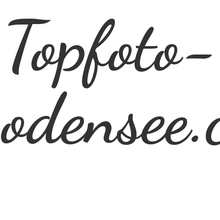
Topfoto-
odensee.