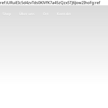
ref:iURuiEIc5d4zvTds0KlVfK7a45zQzx5TJ6Jow2IhoFg:ref
Shop
Über uns
Ort
Kontakt