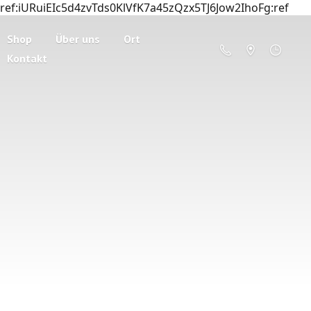
ref:iURuiEIc5d4zvTds0KlVfK7a45zQzx5TJ6Jow2IhoFg:ref
Shop
Über uns
Ort
Kontakt