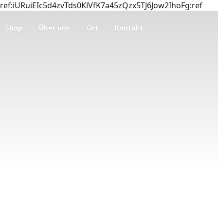
ref:iURuiEIc5d4zvTds0KlVfK7a45zQzx5TJ6Jow2IhoFg:ref
Shop
Über uns
Ort
Kontakt