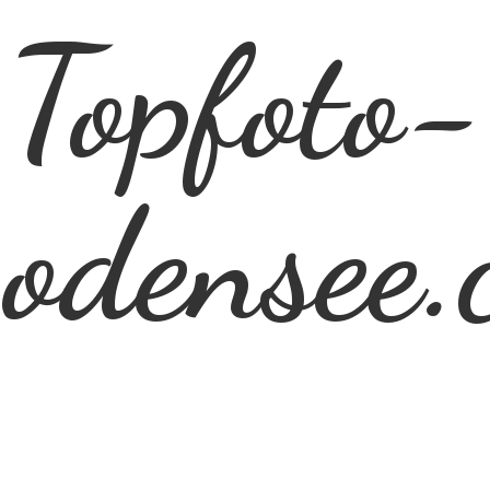
Topfoto-
odensee.