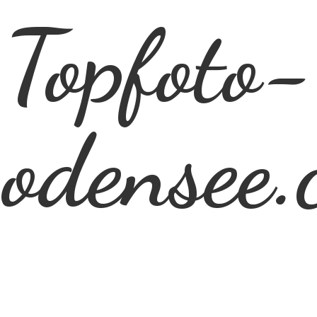
Topfoto-
odensee.