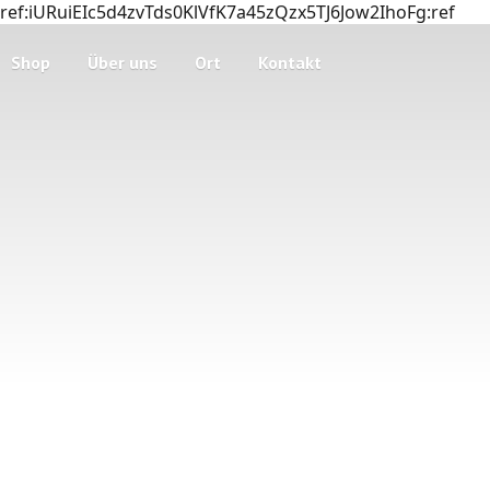
ref:iURuiEIc5d4zvTds0KlVfK7a45zQzx5TJ6Jow2IhoFg:ref
Shop
Über uns
Ort
Kontakt