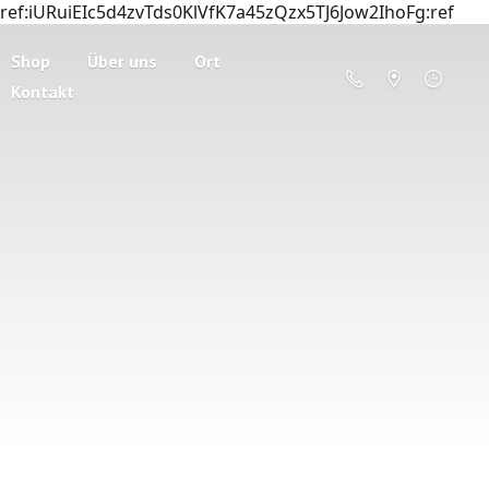
ref:iURuiEIc5d4zvTds0KlVfK7a45zQzx5TJ6Jow2IhoFg:ref
Shop
Über uns
Ort
Kontakt