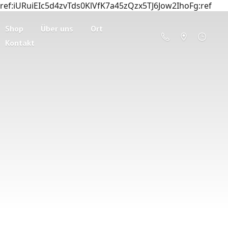
ref:iURuiEIc5d4zvTds0KlVfK7a45zQzx5TJ6Jow2IhoFg:ref
Shop
Über uns
Ort
Kontakt