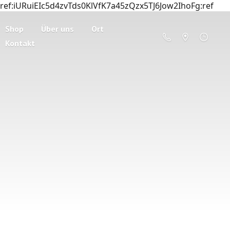
ref:iURuiEIc5d4zvTds0KlVfK7a45zQzx5TJ6Jow2IhoFg:ref
Shop
Über uns
Ort
Kontakt