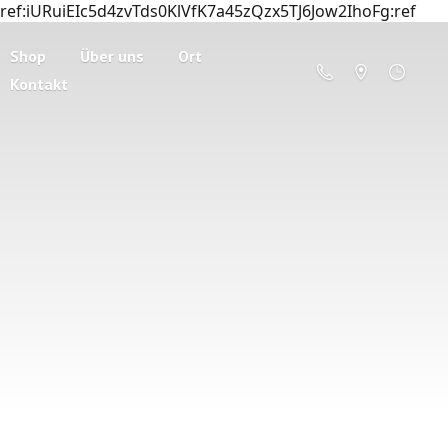
ref:iURuiEIc5d4zvTds0KlVfK7a45zQzx5TJ6Jow2IhoFg:ref
Shop
Über uns
Ort
Kontakt