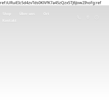
ref:iURuiEIc5d4zvTds0KlVfK7a45zQzx5TJ6Jow2IhoFg:ref
Shop
Über uns
Ort
Kontakt