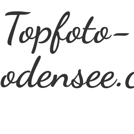
Topfoto-
odensee.