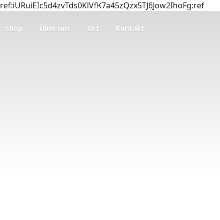
ref:iURuiEIc5d4zvTds0KlVfK7a45zQzx5TJ6Jow2IhoFg:ref
Shop
Über uns
Ort
Kontakt