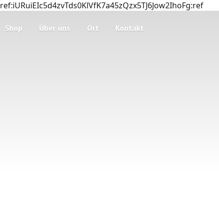
ref:iURuiEIc5d4zvTds0KlVfK7a45zQzx5TJ6Jow2IhoFg:ref
Shop
Über uns
Ort
Kontakt