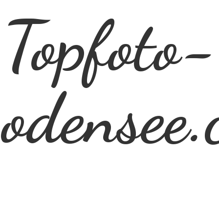
Topfoto-
odensee.