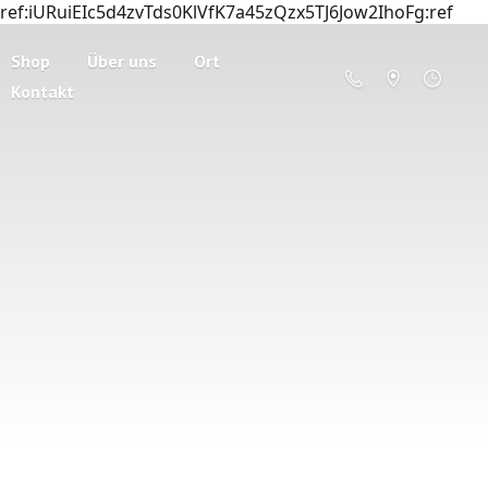
ref:iURuiEIc5d4zvTds0KlVfK7a45zQzx5TJ6Jow2IhoFg:ref
Shop
Über uns
Ort
Kontakt