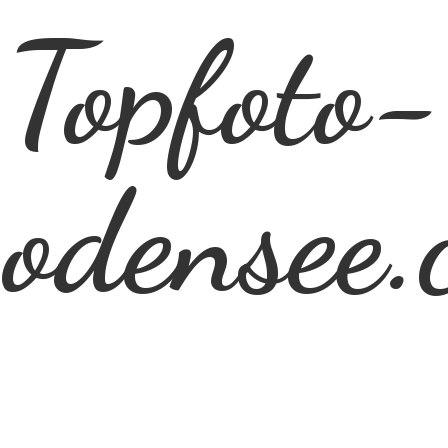
Topfoto-
odensee.