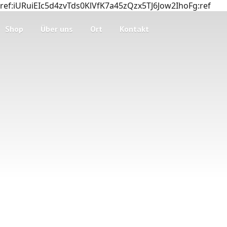
ref:iURuiEIc5d4zvTds0KlVfK7a45zQzx5TJ6Jow2IhoFg:ref
Shop
Über uns
Ort
Kontakt