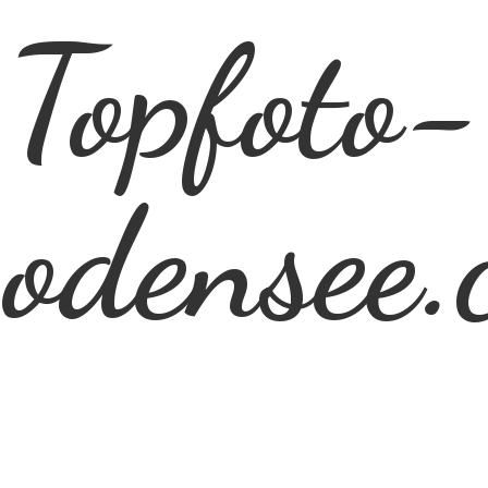
Topfoto-
odensee.