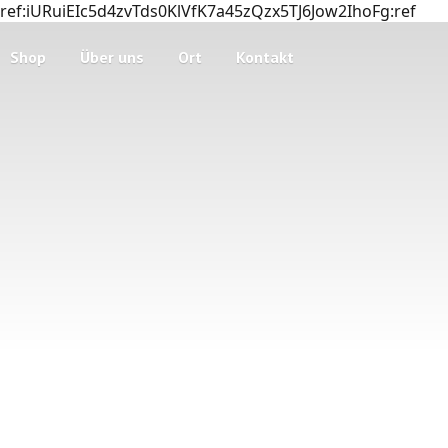
ref:iURuiEIc5d4zvTds0KlVfK7a45zQzx5TJ6Jow2IhoFg:ref
Shop
Über uns
Ort
Kontakt