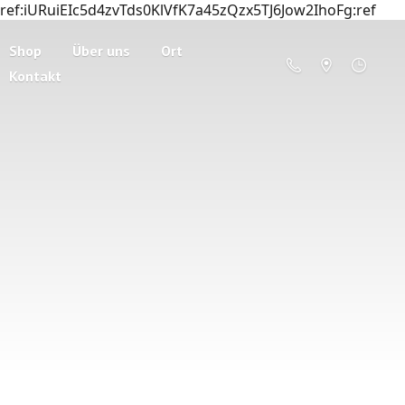
ref:iURuiEIc5d4zvTds0KlVfK7a45zQzx5TJ6Jow2IhoFg:ref
Shop
Über uns
Ort
Kontakt