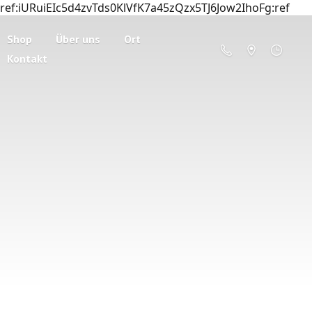
ref:iURuiEIc5d4zvTds0KlVfK7a45zQzx5TJ6Jow2IhoFg:ref
Shop
Über uns
Ort
Kontakt