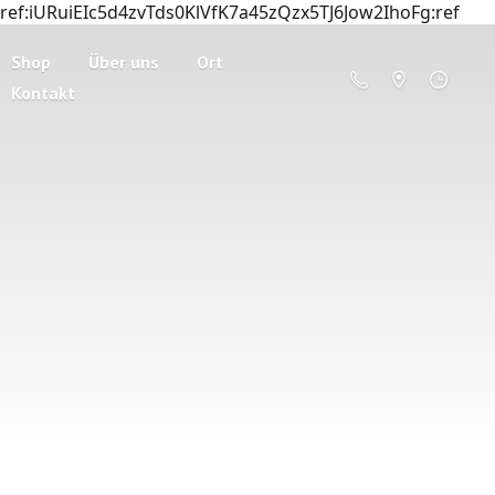
ref:iURuiEIc5d4zvTds0KlVfK7a45zQzx5TJ6Jow2IhoFg:ref
Shop
Über uns
Ort
Kontakt