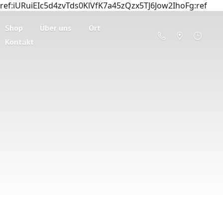
ref:iURuiEIc5d4zvTds0KlVfK7a45zQzx5TJ6Jow2IhoFg:ref
Shop
Über uns
Ort
Kontakt