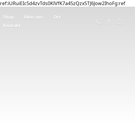
ref:iURuiEIc5d4zvTds0KlVfK7a45zQzx5TJ6Jow2IhoFg:ref
Shop
Über uns
Ort
Kontakt