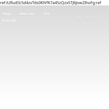
ref:iURuiEIc5d4zvTds0KlVfK7a45zQzx5TJ6Jow2IhoFg:ref
Shop
Über uns
Ort
Kontakt