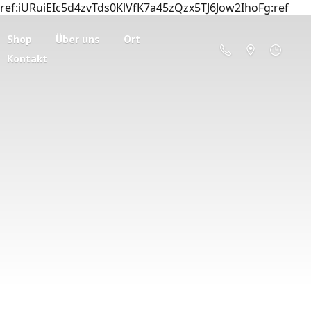
ref:iURuiEIc5d4zvTds0KlVfK7a45zQzx5TJ6Jow2IhoFg:ref
Shop
Über uns
Ort
Kontakt