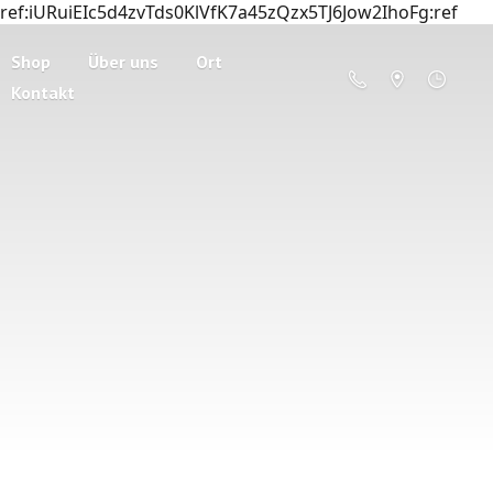
ref:iURuiEIc5d4zvTds0KlVfK7a45zQzx5TJ6Jow2IhoFg:ref
Shop
Über uns
Ort
Kontakt