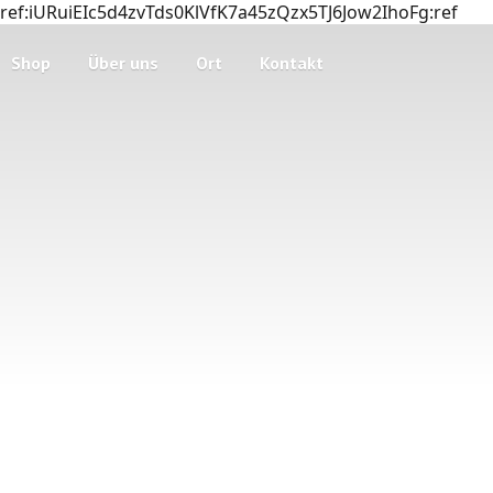
ref:iURuiEIc5d4zvTds0KlVfK7a45zQzx5TJ6Jow2IhoFg:ref
Shop
Über uns
Ort
Kontakt