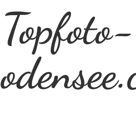
Topfoto-
odensee.