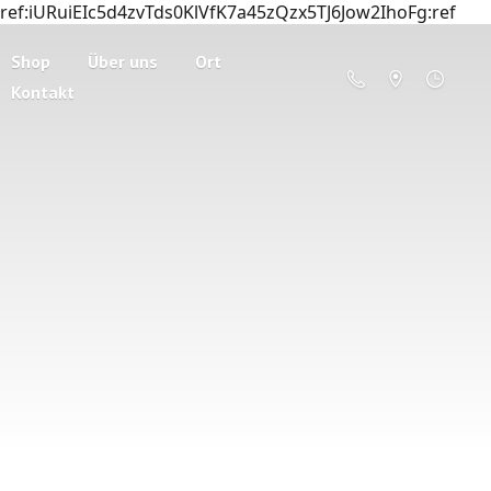
ref:iURuiEIc5d4zvTds0KlVfK7a45zQzx5TJ6Jow2IhoFg:ref
Shop
Über uns
Ort
Kontakt