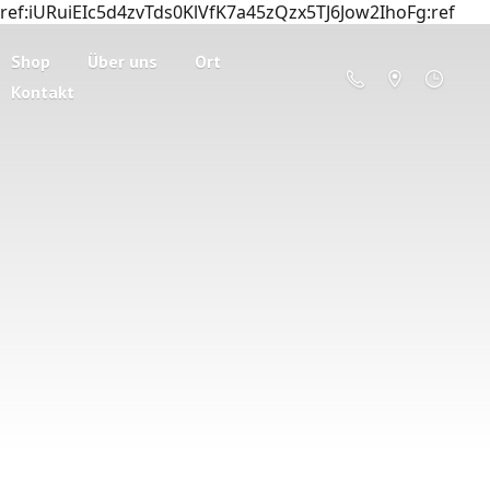
ref:iURuiEIc5d4zvTds0KlVfK7a45zQzx5TJ6Jow2IhoFg:ref
Shop
Über uns
Ort
Kontakt