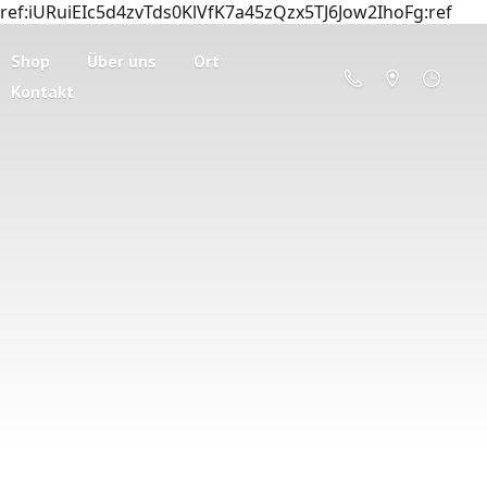
ref:iURuiEIc5d4zvTds0KlVfK7a45zQzx5TJ6Jow2IhoFg:ref
Shop
Über uns
Ort
Kontakt