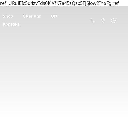
ref:iURuiEIc5d4zvTds0KlVfK7a45zQzx5TJ6Jow2IhoFg:ref
Shop
Über uns
Ort
Kontakt