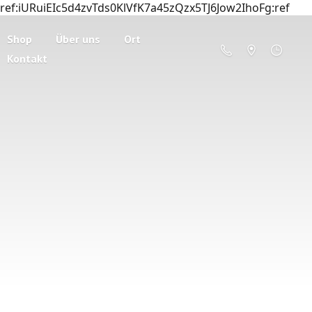
ref:iURuiEIc5d4zvTds0KlVfK7a45zQzx5TJ6Jow2IhoFg:ref
Shop
Über uns
Ort
Kontakt