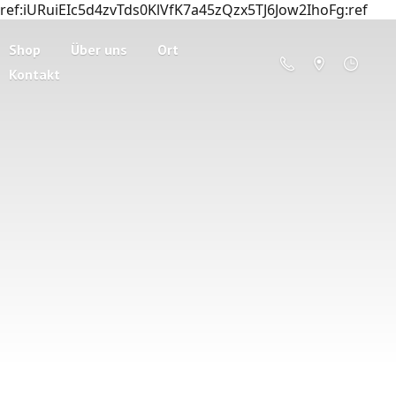
ref:iURuiEIc5d4zvTds0KlVfK7a45zQzx5TJ6Jow2IhoFg:ref
Shop
Über uns
Ort
Kontakt