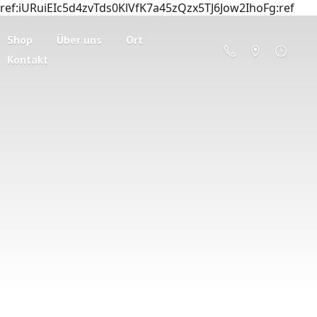
ref:iURuiEIc5d4zvTds0KlVfK7a45zQzx5TJ6Jow2IhoFg:ref
Shop
Über uns
Ort
Kontakt