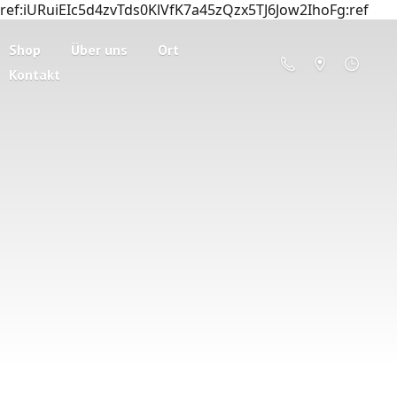
ref:iURuiEIc5d4zvTds0KlVfK7a45zQzx5TJ6Jow2IhoFg:ref
Shop
Über uns
Ort
Kontakt