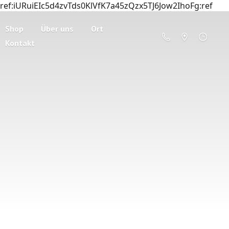
ref:iURuiEIc5d4zvTds0KlVfK7a45zQzx5TJ6Jow2IhoFg:ref
Shop
Über uns
Ort
Kontakt