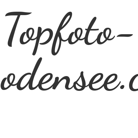
Topfoto-
odensee.