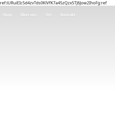
ref:iURuiEIc5d4zvTds0KlVfK7a45zQzx5TJ6Jow2IhoFg:ref
Shop
Über uns
Ort
Kontakt